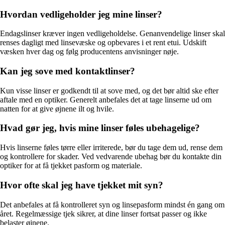
Hvordan vedligeholder jeg mine linser?
Endagslinser kræver ingen vedligeholdelse. Genanvendelige linser skal
renses dagligt med linsevæske og opbevares i et rent etui. Udskift
væsken hver dag og følg producentens anvisninger nøje.
Kan jeg sove med kontaktlinser?
Kun visse linser er godkendt til at sove med, og det bør altid ske efter
aftale med en optiker. Generelt anbefales det at tage linserne ud om
natten for at give øjnene ilt og hvile.
Hvad gør jeg, hvis mine linser føles ubehagelige?
Hvis linserne føles tørre eller irriterede, bør du tage dem ud, rense dem
og kontrollere for skader. Ved vedvarende ubehag bør du kontakte din
optiker for at få tjekket pasform og materiale.
Hvor ofte skal jeg have tjekket mit syn?
Det anbefales at få kontrolleret syn og linsepasform mindst én gang om
året. Regelmæssige tjek sikrer, at dine linser fortsat passer og ikke
belaster øjnene.