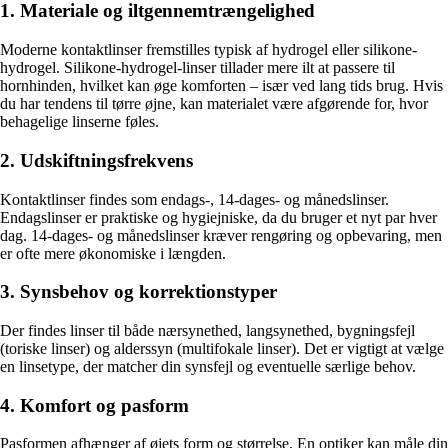
1. Materiale og iltgennemtrængelighed
Moderne kontaktlinser fremstilles typisk af hydrogel eller silikone-
hydrogel. Silikone-hydrogel-linser tillader mere ilt at passere til
hornhinden, hvilket kan øge komforten – især ved lang tids brug. Hvis
du har tendens til tørre øjne, kan materialet være afgørende for, hvor
behagelige linserne føles.
2. Udskiftningsfrekvens
Kontaktlinser findes som endags-, 14-dages- og månedslinser.
Endagslinser er praktiske og hygiejniske, da du bruger et nyt par hver
dag. 14-dages- og månedslinser kræver rengøring og opbevaring, men
er ofte mere økonomiske i længden.
3. Synsbehov og korrektionstyper
Der findes linser til både nærsynethed, langsynethed, bygningsfejl
(toriske linser) og alderssyn (multifokale linser). Det er vigtigt at vælge
en linsetype, der matcher din synsfejl og eventuelle særlige behov.
4. Komfort og pasform
Pasformen afhænger af øjets form og størrelse. En optiker kan måle din