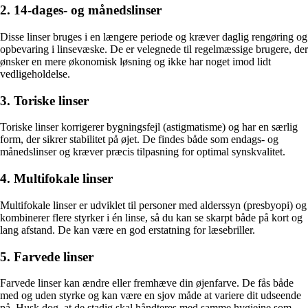
2. 14-dages- og månedslinser
Disse linser bruges i en længere periode og kræver daglig rengøring og
opbevaring i linsevæske. De er velegnede til regelmæssige brugere, der
ønsker en mere økonomisk løsning og ikke har noget imod lidt
vedligeholdelse.
3. Toriske linser
Toriske linser korrigerer bygningsfejl (astigmatisme) og har en særlig
form, der sikrer stabilitet på øjet. De findes både som endags- og
månedslinser og kræver præcis tilpasning for optimal synskvalitet.
4. Multifokale linser
Multifokale linser er udviklet til personer med alderssyn (presbyopi) og
kombinerer flere styrker i én linse, så du kan se skarpt både på kort og
lang afstand. De kan være en god erstatning for læsebriller.
5. Farvede linser
Farvede linser kan ændre eller fremhæve din øjenfarve. De fås både
med og uden styrke og kan være en sjov måde at variere dit udseende
på. Husk dog, at de stadig skal håndteres med samme hygiejne som