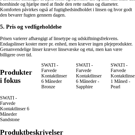
hornhinde og hjælpe med at finde den rette radius og diameter.
Komforten påvirkes også af fugtighedsindholdet i linsen og hvor godt
den bevarer fugten gennem dagen.
5. Pris og vedligeholdelse
Prisen varierer afhængigt af linsetype og udskiftningsfrekvens.
Endagslinser koster mere pr. enhed, men kræver ingen plejeprodukter.
Genanvendelige linser kræver linsevæske og etui, men kan være
billigere over tid.
SWATI -
SWATI -
SWATI -
Farvede
Farvede
Farvede
Produkter
Kontaktlinser
Kontaktlinser
Kontaktlinse
i fokus
6 Måneder
6 Måneder -
1 Måned -
Bronze
Sapphire
Pearl
SWATI -
Farvede
Kontaktlinser 6
Måneder
Sandstone
Produktbeskrivelser