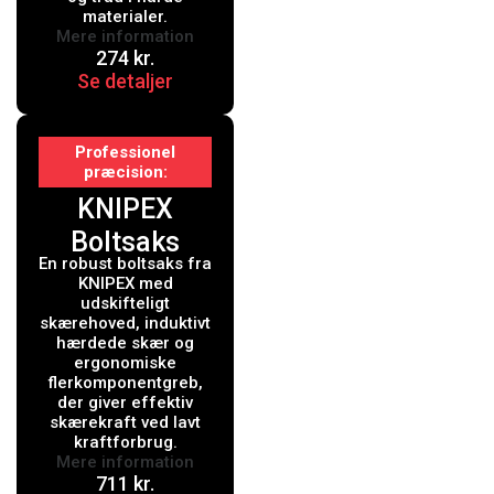
, betrukket
materialer.
Mere information
med
274
kr.
Se detaljer
kunststof 160
mm
Professionel
præcision
KNIPEX
Boltsaks
En robust boltsaks fra
KNIPEX med
udskifteligt
skærehoved, induktivt
hærdede skær og
ergonomiske
flerkomponentgreb,
der giver effektiv
skærekraft ved lavt
kraftforbrug.
Mere information
711
kr.