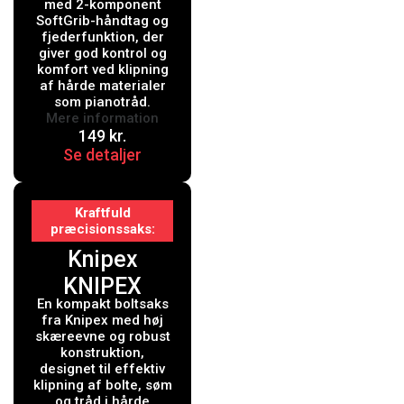
200mm
med 2-komponent
SoftGrib-håndtag og
m/fjeder
fjederfunktion, der
giver god kontrol og
komfort ved klipning
af hårde materialer
som pianotråd.
Mere information
149
kr.
Se detaljer
Kraftfuld
præcisionssaks
Knipex
KNIPEX
En kompakt boltsaks
CoBoltÂ® S
fra Knipex med høj
Kompakt
skæreevne og robust
konstruktion,
boltsaks sort
designet til effektiv
klipning af bolte, søm
atramenteret
og tråd i hårde