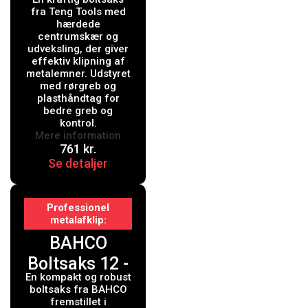
BC424 - 24"
fra Teng Tools med
652mm
hærdede
centrumskær og
udveksling, der giver
effektiv klipning af
metalemner. Udstyret
med rørgreb og
plasthåndtag for
bedre greb og
kontrol.
Mere information
761
kr.
Se detaljer
Professionel
metalafklip
BAHCO
Boltsaks 12 -
En kompakt og robust
4559-12
boltsaks fra BAHCO
fremstillet i