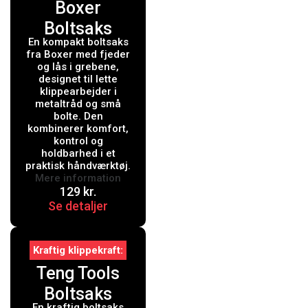
Boxer
Boltsaks
En kompakt boltsaks
kompakt med
fra Boxer med fjeder
fjeder 200
og lås i grebene,
designet til lette
mm.
klippearbejder i
metaltråd og små
bolte. Den
kombinerer komfort,
kontrol og
holdbarhed i et
praktisk håndværktøj.
Mere information
129
kr.
Se detaljer
Kraftig klippekraft
Teng Tools
Boltsaks
En kraftig boltsaks