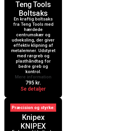
Teng Tools
Boltsaks
En kraftig boltsaks
BC418 - 18"
fra Teng Tools med
485mm
hærdede
centrumskær og
udveksling, der giver
effektiv klipning af
metalemner. Udstyret
med rørgreb og
plasthåndtag for
bedre greb og
kontrol.
Mere information
795
kr.
Se detaljer
Præcision og styrke
Knipex
KNIPEX