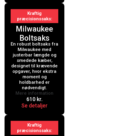
Kraftig
præcisionssaks
Milwaukee
Boltsaks
En robust boltsaks fra
Justerbar
Milwaukee med
355/450mm5
justerbar længde og
smedede kæber,
designet til krævende
opgaver, hvor ekstra
moment og
holdbarhed er
nødvendigt.
Mere information
610
kr.
Se detaljer
Kraftig
præcisionssaks