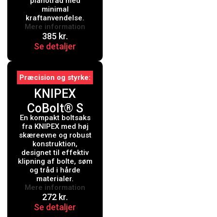
pianotråd med
med
minimal
kraftanvendelse.
kunststof 200
Mere information
385
kr.
mm
Se detaljer
Præcision og styrke
KNIPEX
CoBolt® S
En kompakt boltsaks
fra KNIPEX med høj
skæreevne og robust
konstruktion,
designet til effektiv
klipning af bolte, søm
og tråd i hårde
materialer.
Mere information
272
kr.
Se detaljer