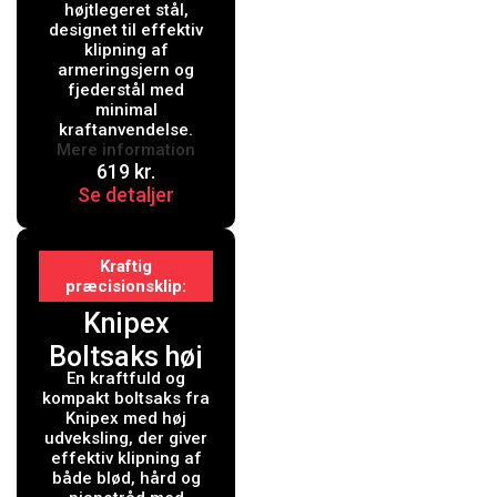
højtlegeret stål,
designet til effektiv
klipning af
armeringsjern og
fjederstål med
minimal
kraftanvendelse.
Mere information
619
kr.
Se detaljer
Kraftig
præcisionsklip
Knipex
Boltsaks høj
En kraftfuld og
udveksling
kompakt boltsaks fra
sort
Knipex med høj
udveksling, der giver
atramenteret
effektiv klipning af
både blød, hård og
, betrukket