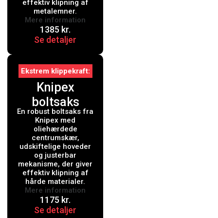
effektiv klipning af
metalemner.
Mere information
1385
kr.
Se detaljer
Ekstrem klippekraft
Knipex
boltsaks
En robust boltsaks fra
7172 460 mm
Knipex med
oliehærdede
centrumskær,
udskiftelige hoveder
og justerbar
mekanisme, der giver
effektiv klipning af
hårde materialer.
Mere information
1175
kr.
Se detaljer