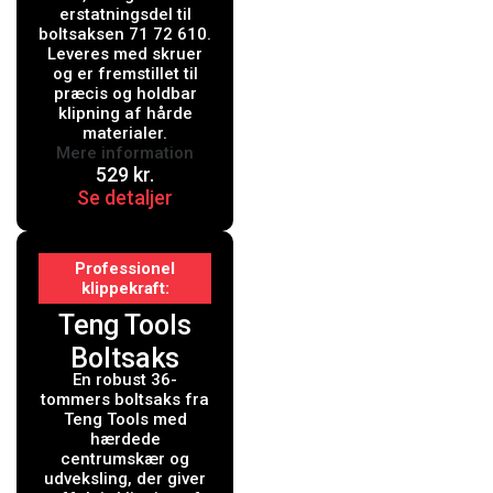
erstatningsdel til
boltsaksen 71 72 610.
Leveres med skruer
og er fremstillet til
præcis og holdbar
klipning af hårde
materialer.
Mere information
529
kr.
Se detaljer
Professionel
klippekraft
Teng Tools
Boltsaks
En robust 36-
BC436 - 36"
tommers boltsaks fra
958mm
Teng Tools med
hærdede
centrumskær og
udveksling, der giver