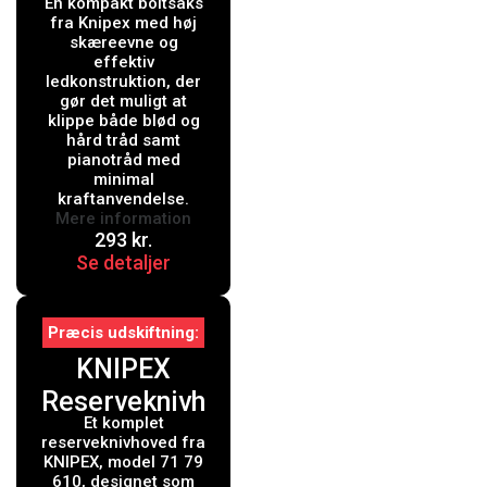
En kompakt boltsaks
CoBoltÂ®
fra Knipex med høj
Kompakt
skæreevne og
effektiv
boltsaks sort
ledkonstruktion, der
gør det muligt at
atramenteret
klippe både blød og
, betrukket
hård tråd samt
pianotråd med
med
minimal
kraftanvendelse.
kunststof 200
Mere information
mm
293
kr.
Se detaljer
Præcis udskiftning
KNIPEX
Reserveknivh
Et komplet
oved til 71 72
reserveknivhoved fra
610
KNIPEX, model 71 79
610, designet som