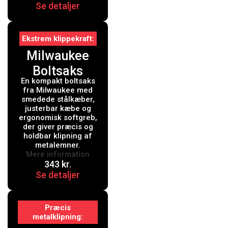
Se detaljer
Ekstrem klippekraft
Milwaukee
Boltsaks
En kompakt boltsaks
355mm
fra Milwaukee med
smedede stålkæber,
justerbar kæbe og
ergonomisk softgreb,
der giver præcis og
holdbar klipning af
metalemner.
Mere information
343
kr.
Se detaljer
Præcis
metalklipning