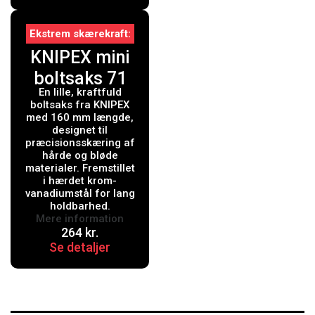
Ekstrem skærekraft
KNIPEX mini
boltsaks 71
En lille, kraftfuld
01 160
boltsaks fra KNIPEX
med 160 mm længde,
designet til
præcisionsskæring af
hårde og bløde
materialer. Fremstillet
i hærdet krom-
vanadiumstål for lang
holdbarhed.
Mere information
264
kr.
Se detaljer